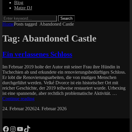
Blog
Matze DJ
Search
Search
for:
Home
Posts tagged
Abandoned Castle
Tag:
Abandoned Castle
Ein verlassenes Schloss
Im Februar 2019 holte der Autor mit seiner Frau ihre Hündin in
Tschechien ab und erkundete ein renovierungsbedürftiges Schloss.
Er lobt die Renovierungsarbeiten, die von mutigen Menschen
durchgeführt werden. Velké Dvorce ist ein historischer Ort mit
reicher Geschichte, der 2019 teilweise restauriert wurde. Urbexing
ist eine spannende, aber rechtlich problematische Aktivität. …
Ein
Continue reading
verlassenes
Posted
by
24. Februar 2026
24. Februar 2026
matze
Schloss
on
Facebook
Instagram
YouTube
TikTok