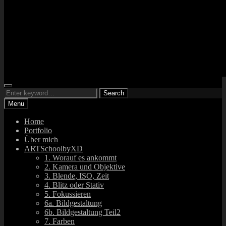
Search
ARTsbyXD
Search
Fotograf und DJ
Search
for:
Menu
Home
Portfolio
Über mich
ARTSchoolbyXD
1. Worauf es ankommt
2. Kamera und Objektive
3. Blende, ISO, Zeit
4. Blitz oder Stativ
5. Fokussieren
6a. Bildgestaltung
6b. Bildgestaltung Teil2
7. Farben