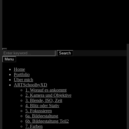
Search
ARTsbyXD
Search
Fotograf und DJ
Search
for:
Menu
Home
Portfolio
Über mich
ARTSchoolbyXD
1. Worauf es ankommt
2. Kamera und Objektive
3. Blende, ISO, Zeit
4. Blitz oder Stativ
5. Fokussieren
6a. Bildgestaltung
6b. Bildgestaltung Teil2
7. Farben