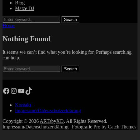
Blog
Matze DJ
Search
Search
for:
Home
Nothing Found
It seems we can’t find what you’re looking for. Perhaps searching
can help.
Search
Search
for:
Facebook
Instagram
YouTube
TikTok
Kontakt
Impressum/Datenschutzerklärung
Copyright © 2026
ARTsbyXD
. All Rights Reserved.
Impressum/Datenschutzerklärung
| Fotografie Pro by
Catch Themes
Scroll
Up