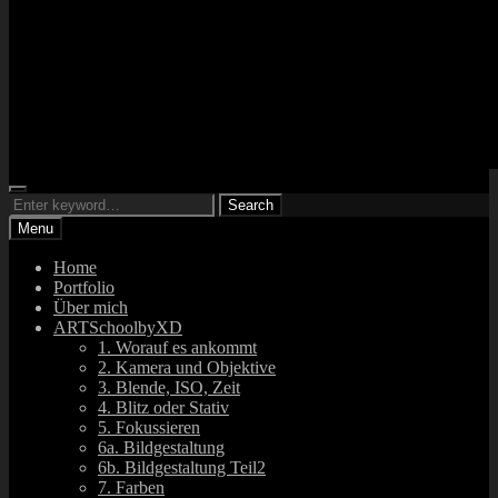
Search
ARTsbyXD
Search
Fotograf und DJ
Search
for:
Menu
Home
Portfolio
Über mich
ARTSchoolbyXD
1. Worauf es ankommt
2. Kamera und Objektive
3. Blende, ISO, Zeit
4. Blitz oder Stativ
5. Fokussieren
6a. Bildgestaltung
6b. Bildgestaltung Teil2
7. Farben