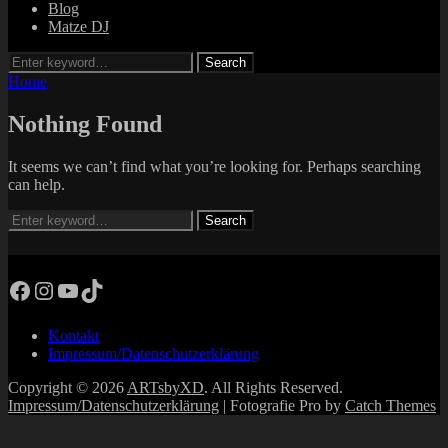
Blog
Matze DJ
Search
Search
for:
Home
Nothing Found
It seems we can’t find what you’re looking for. Perhaps searching
can help.
Search
Search
for:
Facebook
Instagram
YouTube
TikTok
Kontakt
Impressum/Datenschutzerklärung
Copyright © 2026
ARTsbyXD
. All Rights Reserved.
Impressum/Datenschutzerklärung
| Fotografie Pro by
Catch Themes
Scroll
Up