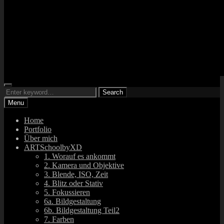
Search
ARTsbyXD
Search
Fotograf und DJ
Search
for:
Menu
Home
Portfolio
Über mich
ARTSchoolbyXD
1. Worauf es ankommt
2. Kamera und Objektive
3. Blende, ISO, Zeit
4. Blitz oder Stativ
5. Fokussieren
6a. Bildgestaltung
6b. Bildgestaltung Teil2
7. Farben