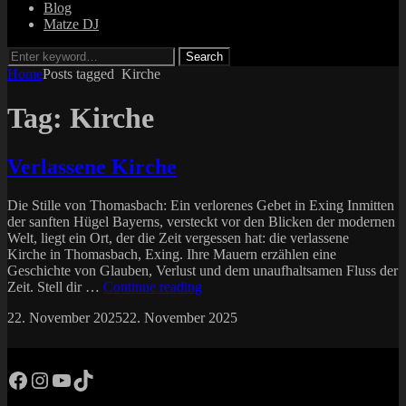
Blog
Matze DJ
Search
Search
for:
Home
Posts tagged
Kirche
Tag:
Kirche
Verlassene Kirche
Die Stille von Thomasbach: Ein verlorenes Gebet in Exing Inmitten
der sanften Hügel Bayerns, versteckt vor den Blicken der modernen
Welt, liegt ein Ort, der die Zeit vergessen hat: die verlassene
Kirche in Thomasbach, Exing. Ihre Mauern erzählen eine
Geschichte von Glauben, Verlust und dem unaufhaltsamen Fluss der
Verlassene
Zeit. Stell dir …
Continue reading
Kirche
Posted
by
22. November 2025
22. November 2025
matze
on
Facebook
Instagram
YouTube
TikTok