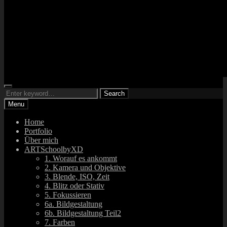
Search
ARTsbyXD
Search
Fotograf und DJ
Search
for:
Menu
Home
Portfolio
Über mich
ARTSchoolbyXD
1. Worauf es ankommt
2. Kamera und Objektive
3. Blende, ISO, Zeit
4. Blitz oder Stativ
5. Fokussieren
6a. Bildgestaltung
6b. Bildgestaltung Teil2
7. Farben