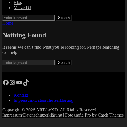
Blog
Matze DJ
Search
Search
for:
Home
Nothing Found
It seems we can’t find what you’re looking for. Perhaps searching
can help.
Search
Search
for:
Facebook
Instagram
YouTube
TikTok
Kontakt
Impressum/Datenschutzerklärung
Copyright © 2026
ARTsbyXD
. All Rights Reserved.
Impressum/Datenschutzerklärung
| Fotografie Pro by
Catch Themes
Scroll
Up