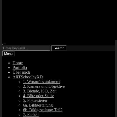
Search
ARTsbyXD
Search
Fotograf und DJ
Search
for:
Menu
Home
Portfolio
Über mich
ARTSchoolbyXD
1. Worauf es ankommt
2. Kamera und Objektive
3. Blende, ISO, Zeit
4. Blitz oder Stativ
5. Fokussieren
6a. Bildgestaltung
6b. Bildgestaltung Teil2
7. Farben