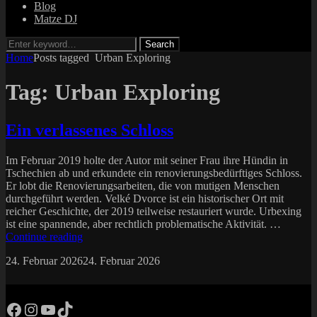
Blog
Matze DJ
Search
Search
for:
Home
Posts tagged
Urban Exploring
Tag:
Urban Exploring
Ein verlassenes Schloss
Im Februar 2019 holte der Autor mit seiner Frau ihre Hündin in
Tschechien ab und erkundete ein renovierungsbedürftiges Schloss.
Er lobt die Renovierungsarbeiten, die von mutigen Menschen
durchgeführt werden. Velké Dvorce ist ein historischer Ort mit
reicher Geschichte, der 2019 teilweise restauriert wurde. Urbexing
ist eine spannende, aber rechtlich problematische Aktivität. …
Ein
Continue reading
verlassenes
Posted
by
24. Februar 2026
24. Februar 2026
matze
Schloss
on
Facebook
Instagram
YouTube
TikTok