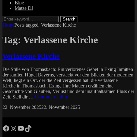
Blog
Matze DJ
Search
Search
for:
Home
Posts tagged
Verlassene Kirche
Tag:
Verlassene Kirche
Verlassene Kirche
Die Stille von Thomasbach: Ein verlorenes Gebet in Exing Inmitten
der sanften Hügel Bayerns, versteckt vor den Blicken der modernen
Welt, liegt ein Ort, der die Zeit vergessen hat: die verlassene
Kirche in Thomasbach, Exing. Ihre Mauern erzählen eine
Geschichte von Glauben, Verlust und dem unaufhaltsamen Fluss der
Verlassene
Zeit. Stell dir …
Continue reading
Kirche
Posted
by
22. November 2025
22. November 2025
matze
on
Facebook
Instagram
YouTube
TikTok