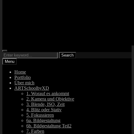
Search
ARTsbyXD
Search
Fotograf und DJ
Search
for:
Menu
Home
Portfolio
Über mich
ARTSchoolbyXD
1. Worauf es ankommt
2. Kamera und Objektive
3. Blende, ISO, Zeit
4. Blitz oder Stativ
5. Fokussieren
6a. Bildgestaltung
6b. Bildgestaltung Teil2
7. Farben